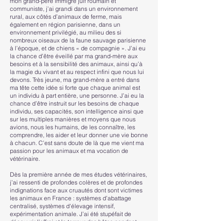
mon grand-père immigré juif roumain et
communiste, j’ai grandi dans un environnement
rural, aux côtés d’animaux de ferme, mais
également en région parisienne, dans un
environnement privilégié, au milieu des si
nombreux oiseaux de la faune sauvage parisienne
à l’époque, et de chiens « de compagnie ». J’ai eu
la chance d’être éveillé par ma grand-mère aux
besoins et à la sensibilité des animaux, ainsi qu’à
la magie du vivant et au respect infini que nous lui
devons. Très jeune, ma grand-mère a entré dans
ma tête cette idée si forte que chaque animal est
un individu à part entière, une personne. J’ai eu la
chance d’être instruit sur les besoins de chaque
individu, ses capacités, son intelligence ainsi que
sur les multiples manières et moyens que nous
avions, nous les humains, de les connaître, les
comprendre, les aider et leur donner une vie bonne
à chacun. C’est sans doute de là que me vient ma
passion pour les animaux et ma vocation de
vétérinaire.
Dès la première année de mes études vétérinaires,
j’ai ressenti de profondes colères et de profondes
indignations face aux cruautés dont sont victimes
les animaux en France : systèmes d’abattage
centralisé, systèmes d'élevage intensif,
expérimentation animale. J’ai été stupéfait de