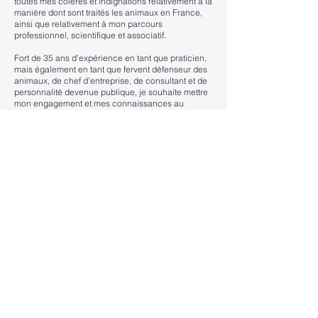
toutes mes colères et indignations relativement à la
manière dont sont traités les animaux en France,
ainsi que relativement à mon parcours
professionnel, scientifique et associatif.
Fort de 35 ans d’expérience en tant que praticien,
mais également en tant que fervent défenseur des
animaux, de chef d’entreprise, de consultant et de
personnalité devenue publique, je souhaite mettre
mon engagement et mes connaissances au
service du Parti Animaliste en tant que candidat
aux élections législatives dans la quatrième
circonscription de l’Oise.
Suivez-moi :