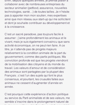
Enfin, depuis quelques années, je prends plaisir à
collaborer avec de nombreuses entreprises du
secteur animalier (petfood, assurance, nouvelles
technologies, santé…) de toutes tailles. Je n’hésite
pas à apporter mon mon soutien, mes expertises
ainsi que mon réseau aux start-up qui me sollicitent
et dont je souhaite contribuer au développement et
à la croissance.
C’est un sacré paradoxe, pas toujours facile à
assumer : j’aime profondément les animaux et le
vivant, mais je suis également convaincu que sans
activité économique, on ne peut rien faire. A ce
titre, je n’attends pas de progrès majeurs
relativement à la condition animale de la part du
gouvernement, comme des partis politiques. Ma
conviction profonde est que les progrès viendront
de la mobilisation des citoyens et du monde du
travail. Les valeurs d’amour et de considération
des animaux sont partagées par la plupart des
Français ; c’est l’un des sujets qui font le plus
consensus, et pourtant, les cruautés faites aux
animaux ne cessent d’augmenter d’année en
année.
C’est pourquoi cette expérience d’action politique
au service du Parti animaliste et de ses valeurs, me
semble s’inscrire dans le prolongement naturel de