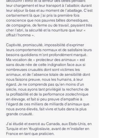
découvrir l’effroi et la terreur des bêtes pendant
leur chargement et leur transport à l’abattoir, durant
leur séjour là-bas et au moment de l’abattage. C’est
certainement là que j’ai pris la première fois
conscience que nos pauvres bêtes domestiques,
de compagnie, de ferme ou de travail, payaient très
cher l’abri, la sécurité et la nourriture que leur «
offrait l’homme ».
Captivité, promiscuité, impossibilité d’exprimer
leurs comportements normaux et de satisfaire leurs
besoins quotidiens m’ont profondément marqué.
Ma vocation de « protecteur des animaux » est
sans doute née de cette indignation face aux si
nombreuses cruautés dont sont victimes les
animaux, et de l’absence totale de sensibilité dont
nous faisons preuve, nous les humains, à leur
égard. Je ne comprends pas qu’en moins d’un
siècle, nous ayons tant privilégié la recherche de
la profitabilité et de la performance zootechnique
en élevage, et fait si peu preuve d’empathie à
l’égard de ces milliers de milliards d’animaux que
nous avons élevés, fait vivre et tués dans la plus
grande cruauté.
J’ai étudié et exercé au Canada, aux Etats-Unis, en
Turquie et en Yougloslavie, avant de m’installer en
France en tant que praticien.