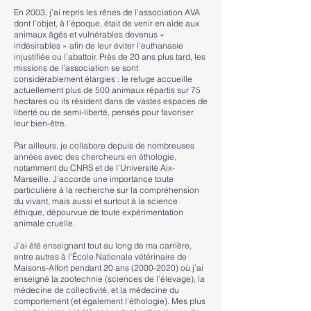
En 2003, j’ai repris les rênes de l’association AVA
dont l’objet, à l’époque, était de venir en aide aux
animaux âgés et vulnérables devenus «
indésirables » afin de leur éviter l’euthanasie
injustifiée ou l’abattoir. Près de 20 ans plus tard, les
missions de l’association se sont
considérablement élargies : le refuge accueille
actuellement plus de 500 animaux répartis sur 75
hectares où ils résident dans de vastes espaces de
liberté ou de semi-liberté, pensés pour favoriser
leur bien-être.
Par ailleurs, je collabore depuis de nombreuses
années avec des chercheurs en éthologie,
notamment du CNRS et de l’Université Aix-
Marseille. J’accorde une importance toute
particulière à la recherche sur la compréhension
du vivant, mais aussi et surtout à la science
éthique, dépourvue de toute expérimentation
animale cruelle.
J’ai été enseignant tout au long de ma carrière,
entre autres à l’École Nationale vétérinaire de
Maisons-Alfort pendant 20 ans
(2000-2020)
où j’ai
enseigné la zootechnie (sciences de l’élevage), la
médecine de collectivité, et la médecine du
comportement (et également l’éthologie). Mes plus